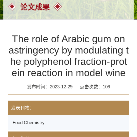
论文成果
The role of Arabic gum on
astringency by modulating t
he polyphenol fraction-prot
ein reaction in model wine
发布时间：2023-12-29
点击次数：
109
发表刊物：
Food Chemistry