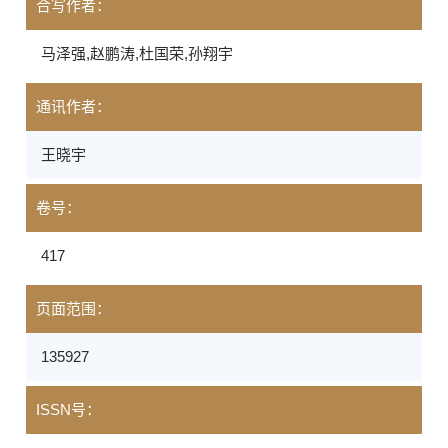
合写作者：
马泽强,赵鹏涛,杜国荣,孙翔宇
通讯作者：
王晓宇
卷号：
417
页面范围：
135927
ISSN号：