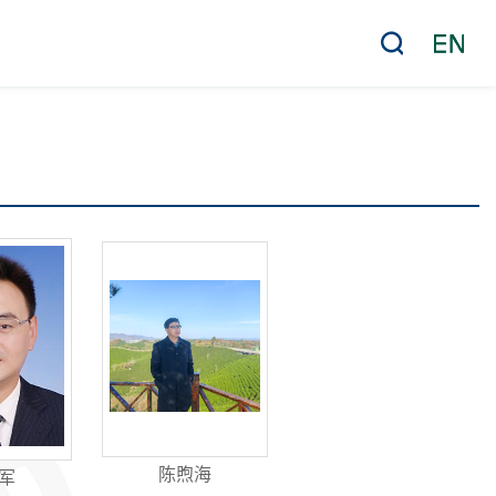
陈煦海
军