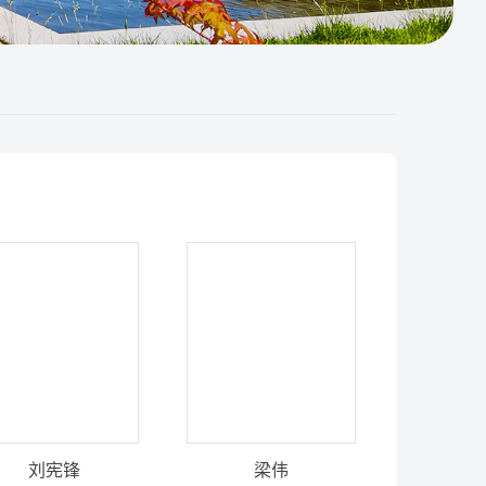
刘宪锋
梁伟