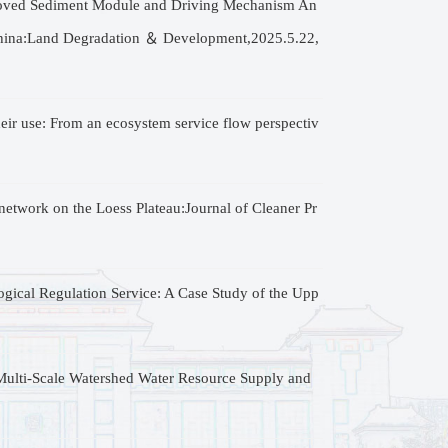
ved Sediment Module and Driving Mechanism An
, China:Land Degradation ＆ Development,2025.5.22,
ir use: From an ecosystem service flow perspectiv
etwork on the Loess Plateau:Journal of Cleaner Pr
cal Regulation Service: A Case Study of the Upp
lti-Scale Watershed Water Resource Supply and