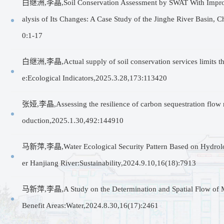
白继洲,李晶,Soil Conservation Assessment by SWAT With Impro
alysis of Its Changes: A Case Study of the Jinghe River Basin
0:1-17
白继洲,李晶,Actual supply of soil conservation services limits the
e:Ecological Indicators,2025.3.28,173:113420
张娅,李晶,Assessing the resilience of carbon sequestration flow n
oduction,2025.1.30,492:144910
马新萍,李晶,Water Ecological Security Pattern Based on Hydrologi
er Hanjiang River:Sustainability,2024.9.10,16(18):7913
马新萍,李晶,A Study on the Determination and Spatial Flow of Mu
Benefit Areas:Water,2024.8.30,16(17):2461