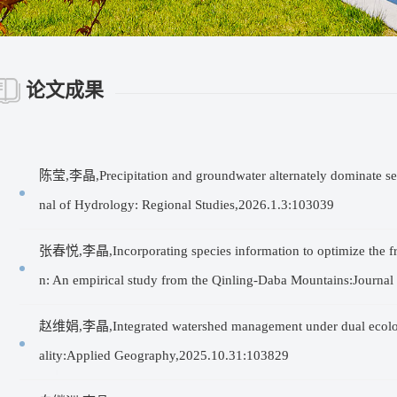
论文成果
陈莹,李晶,Precipitation and groundwater alternately dominate se
nal of Hydrology: Regional Studies,2026.1.3:103039
张春悦,李晶,Incorporating species information to optimize the fram
n: An empirical study from the Qinling-Daba Mountains:Journ
赵维娟,李晶,Integrated watershed management under dual ecologic
ality:Applied Geography,2025.10.31:103829