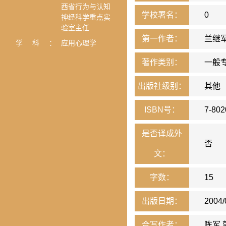
西省行为与认知
学校署名：
0
神经科学重点实
验室主任
第一作者：
兰继
学科：
应用心理学
著作类别：
一般
出版社级别：
其他
ISBN号：
7-802
是否译成外
否
文：
字数：
15
出版日期：
2004/
合写作者：
陈军,