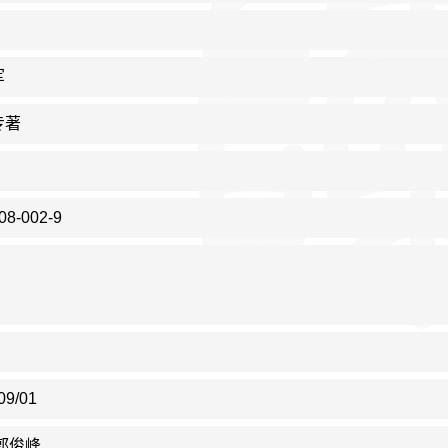
军
专著
08-002-9
09/01
郭俊峰