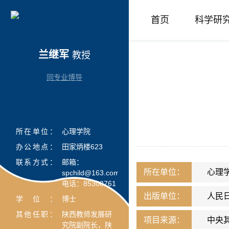
首页
科学研
兰继军
教授
同专业博导
所在单位：
心理学院
办公地点：
田家炳楼623
联系方式：
邮箱：
所在单位：
心理
spchild@163.com
电话：85308761
出版单位：
人民
学位：
博士
其他任职：
陕西教师发展研
项目来源：
中央
究院副院长，陕