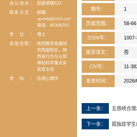
办公地点：
田家炳楼623
期号：
1
联系方式：
邮箱：
spchild@163.com
页面范围：
58-66
电话：85308761
学位：
博士
ISSN号：
1007-
其他任职：
陕西教师发展研
究院副院长，陕
是否译文：
否
西省行为与认知
神经科学重点实
CN号：
11-38
验室主任
学科：
应用心理学
发表时间：
2026/
上一条：
五感统合理
下一条：
孤独症学生