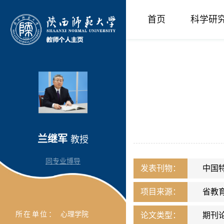
首页
科学研
兰继军
教授
同专业博导
发表刊物：
中国
项目来源：
省教
所在单位：
心理学院
论文类型：
期刊