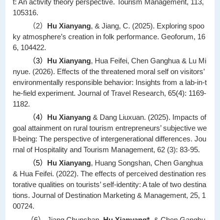
t: An activity theory perspective. Tourism Management, 113,
105316.
（2）
Hu Xianyang
, & Jiang, C. (2025). Exploring spoo
ky atmosphere’s creation in folk performance. Geoforum, 16
6, 104422.
（
3
）
Hu Xianyang
,
Hua
Feifei,
Chen
Ganghua & Lu Mi
nyue. (2026). Effects of the threatened moral self on visitors’
environmentally responsible behavior: Insights from a lab-in-t
he-field experiment.
Journal of Travel Research
,
65(4): 1169-
1182.
（
4
）
Hu Xianyang
& Dang Liuxuan. (
2025
). Impacts of
goal attainment on rural tourism entrepreneurs’ subjective we
ll-being: The perspective of intergenerational differences.
Jou
rnal of Hospitality and Tourism Management
, 62 (3): 83-95.
（
5
）
Hu Xianyang
, Huang Songshan, Chen Ganghua
& Hua Feifei. (2022). The effects of perceived destination res
torative qualities on tourists’ self-identity: A tale of two destina
tions.
Journal of Destination Marketing & Management,
25,
1
00724.
（6）
Jiang Chunshan,
Hu Xianyang
*,
& Chen Ganghu