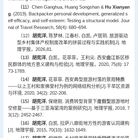
（
11
）
Chen Ganghua, Huang Songshan &
Hu Xianyan
g
. (2019). Backpacker personal development, generalized s
elf-efficacy, and self-esteem: Testing a structural model.
Jour
nal of Travel Research
, 58(4): 680–694.
（12）
胡宪洋,
陈梦林, 江春杉, 白凯, 卢珉玥. 旅游驱动
型乡村集体产权制度改革的拼装过程与实践机制[J]. 地
理学报，2026,81.
（
13
）
胡宪洋
, 白凯，花菲菲，王利尖. 西安
曲江
新区移
民群体的地方意义建构与检验[J]. 地理学报，2020, 75(8): 17
73-1789.
（
14
）
胡宪洋
,
花菲菲. 西安典型旅游村落的景观
特质
——以上王村和家佛堂村为例的网络结构分析[J].干旱区资源
与环境, 2020, 34(2): 202-208.
（
15
）
胡宪洋
, 保继刚. 消费转型背景下
度假型
旅游地时
空修复——基于三亚海棠湾的案例研究[J]. 地理学报, 2018, 7
3(12): 2452-2467.
（
16
）
胡宪洋
, 白凯. 拉萨八廓街地方性的游客认同建构
[J]. 地理学报, 2015, 70(10): 1632-1649.