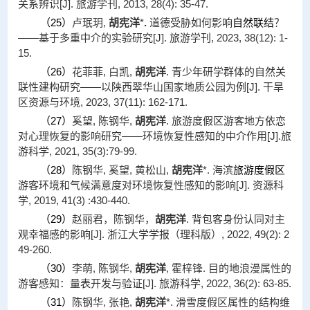
关系辨识[J]. 旅游学刊, 2013, 28(4): 35-47.
（
25
）
卢珉玥,
胡宪洋
*
.
道德受胁如何影响
自然联结
？
——基于多重中介的实验研究[J]. 旅游学刊, 2023, 38(12): 1-
15.
（
26
）
花菲菲, 白凯,
胡宪洋
. 青少年研学群体的自然关
联性建构研究——以陕西翠华山国家地质公园为例[J]. 干旱
区资源与环境, 2023, 37(11): 162-171.
（
27
）
奚望, 陈钢华,
胡宪洋
. 旅游度假区游客地方依恋
对心理恢复的影响研究——环境恢复性感知的中介作用[J].旅
游科学, 2021, 35(3):79-99.
（
28
）
陈钢华, 奚望, 黄松山,
胡宪洋
*. 海滨
旅游度假区
游客环境和气候满意度对环境恢复性感知的影响[J]. 资源科
学, 2019, 41(3) :430-440.
（
29
）
赵丽君，陈钢华，
胡宪洋
. 背包客身份认同对主
观幸福感的影响[J]. 浙江大学学报（理科版）, 2022, 49(2): 2
49-260.
（
30
）
李萌, 陈钢华,
胡宪洋
, 霍梓锋. 目的地浪漫属性的
游客感知：量表开发与验证[J]. 旅游科学, 2022, 36(2): 63-85.
（
31
）
陈钢华, 张艳,
胡宪洋
*. 滑雪度假区属性的结构维