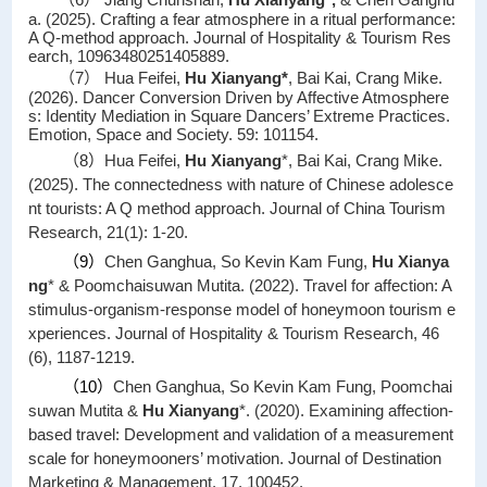
a. (2025). Crafting a fear atmosphere in a ritual performance:
A Q-method approach. Journal of Hospitality & Tourism Res
earch, 10963480251405889.
（7） Hua Feifei,
Hu Xianyang
*
, Bai Kai, Crang Mike.
(2026). Dancer Conversion Driven by Affective Atmosphere
s: Identity Mediation in Square Dancers’ Extreme Practices.
Emotion, Space and Society. 59: 101154.
（
8
）
Hua Feifei,
Hu Xianyang
*, Bai Kai, Crang Mike.
(2025). The connectedness with nature of Chinese adolesce
nt tourists: A Q method approach.
Journal of China Tourism
Research,
21(1): 1-20.
（
9
）
Chen Ganghua, So Kevin Kam Fung,
Hu Xianya
ng
*
& Poomchaisuwan Mutita. (2022). Travel for affection: A
stimulus-organism-response model of honeymoon tourism e
xperiences.
Journal of Hospitality & Tourism Research,
46
(6), 1187-1219.
（
10
）
Chen Ganghua, So Kevin Kam Fung, Poomchai
suwan Mutita &
Hu Xianyang
*. (2020). Examining affection-
based travel: Development and validation of a measurement
scale for honeymooners’ motivation.
Journal of Destination
Marketing & Management
, 17, 100452.