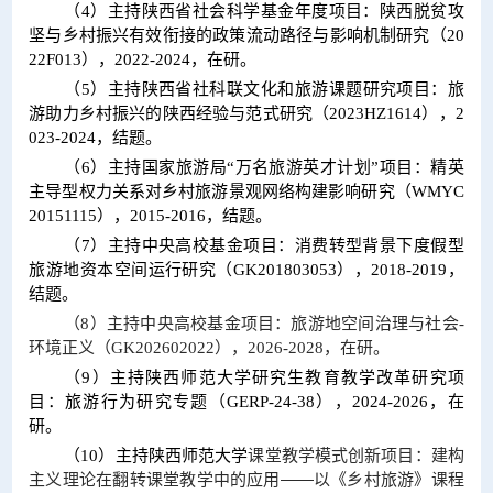
（4）主持陕西省社会科学基金年度项目：陕西脱贫攻
坚与乡村振兴有效衔接的政策流动路径与影响机制研究（20
22F013），2022-2024，在研。
（5）
主持陕西省社科联文化和旅游课题研究项目：旅
游助力乡村振兴的陕西经验与范式研究（
2023HZ1614），2
023-2024，结题。
（6）主持国家旅游局“万名旅游英才计划”项目：精英
主导型权力关系对乡村旅游景观网络构建影响研究（WMYC
20151115），2015-2016，结题。
（7）主持中央高校基金项目：消费转型背景下度假型
旅游地资本空间运行研究（GK201803053），2018-2019，
结题。
（8）
主持中央高校基金项目：旅游地空间治理与社会-
环境正义（GK202602022），2026-2028，在研。
（9）主持陕西师范大学研究生教育教学改革研究项
目：旅游行为研究专题（GERP-24-38），2024-2026，在
研。
课堂教学模式创新项目：建构
（10）主持
陕西师范大学
主义理论在翻转课堂教学中的应用——以《乡村旅游》课程