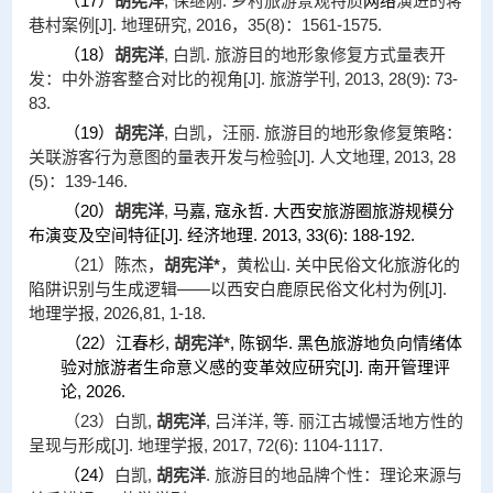
（
17
）
胡宪洋
, 保继刚. 乡村旅游景观特质
网络
演进的蒋
巷村案例[J]. 地理研究, 2016，35(8)：1561-1575.
（
18
）
胡宪洋
, 白凯. 旅游目的地形象修复方式量表开
发：中外游客整合对比的视角[J]. 旅游学刊, 2013, 28(9): 73-
83.
（
19
）
胡宪洋
, 白凯，汪丽. 旅游目的地形象修复策略：
关联游客行为意图的量表开发与检验[J]. 人文地理, 2013, 28
(5)：139-146.
（
20
）
胡宪洋
,
马嘉, 寇永哲. 大西安旅游圈旅游规模分
布演变及空间特征[J]. 经济地理. 2013, 33(6): 188-192.
（21）陈杰，
胡宪洋*
，黄松山. 关中民俗文化旅游化的
陷阱识别与生成逻辑——以西安白鹿原民俗文化村为例[J].
地理学报, 2026,81, 1-18.
（22）江春杉,
胡宪洋*
, 陈钢华. 黑色旅游地负向情绪体
验对旅游者生命意义感的变革效应研究[J]. 南开管理评
论, 2026.
（
23
）
白凯,
胡宪洋
, 吕洋洋, 等. 丽江古城慢活地方性的
呈现与形成[J]. 地理学报, 2017, 72(6): 1104-1117.
（
24
）
白凯,
胡宪洋
. 旅游目的地品牌个性：理论来源与