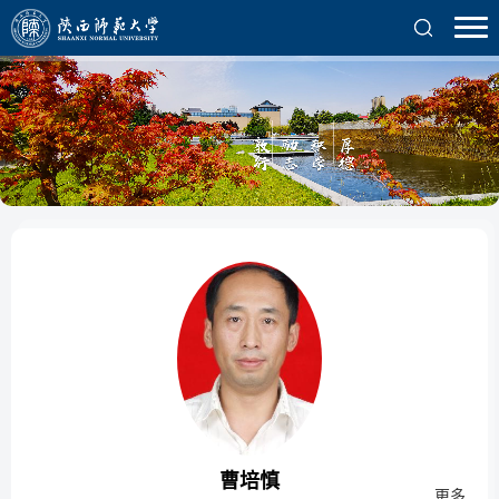
曹培慎
更多