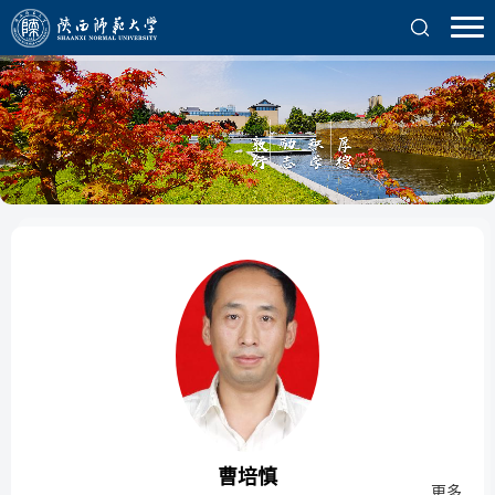
曹培慎
更多