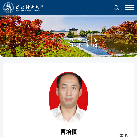
曹培慎
更多