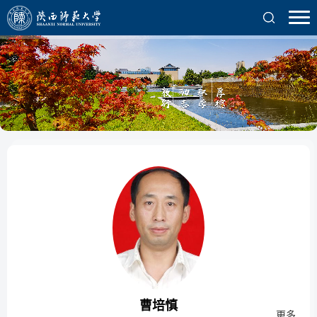
曹培慎
更多