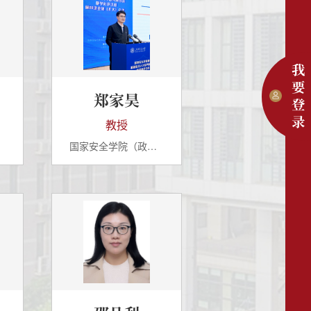
我
要
郑家昊
登
录
教授
院
国家安全学院（政法与公共管理学院）