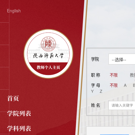
English
学院
--选择--
职 称
不限
教
副研究馆员
正高级
字 母
不限
A
Y
Z
首页
姓 名
学院列表
学科列表