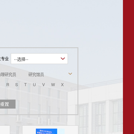
生专业
--选择--
助理研究员
研究馆员
助理工程师
其他
R
S
T
U
V
W
X
重置