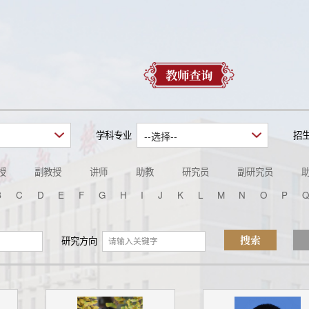
教师查询
学科专业
招
--选择--
授
副教授
讲师
助教
研究员
副研究员
实验师
高级实验师
实验师
高级工程师
工程师
B
C
D
E
F
G
H
I
J
K
L
M
N
O
P
Q
搜索
研究方向