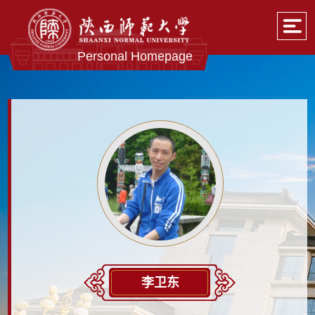
Personal Homepage
李卫东