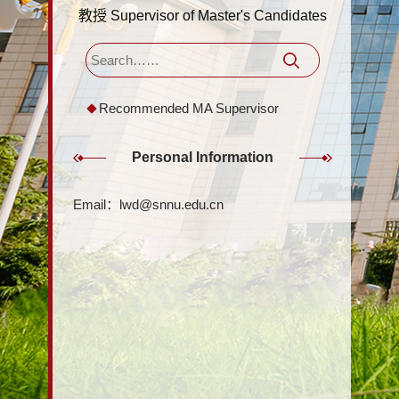
教授 Supervisor of Master's Candidates
Recommended MA Supervisor
Personal Information
Email：
lwd@snnu.edu.cn