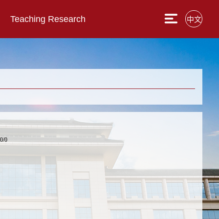
Teaching Research
中文
 0/0