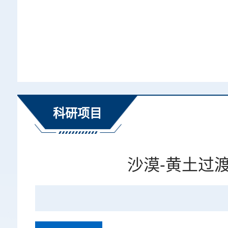
科研项目
沙漠-黄土过