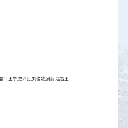
国平,王宁,史兴民,刘俊娥,周毅,赵富王