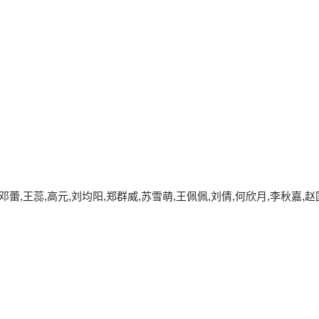
邓蕾,王蕊,高元,刘均阳,郑群威,苏雪萌,王佩佩,刘倩,何欣月,李秋嘉,赵