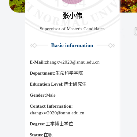
张小伟
Supervisor of Master's Candidates
Basic information
E-Mail:
zhangxw2020@snnu.edu.cn
Department:
生命科学学院
Education Level:
博士研究生
Gender:
Male
Contact Information:
zhangxw2020@snnu.edu.cn
Degree:
工学博士学位
Status:
在职