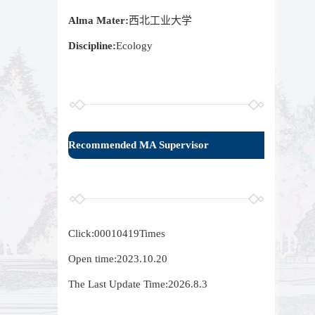
Alma Mater:
西北工业大学
Discipline:
Ecology
Recommended MA Supervisor
Click:
00010419
Times
Open time:
2023
.
10
.
20
The Last Update Time:
2026
.
8
.
3