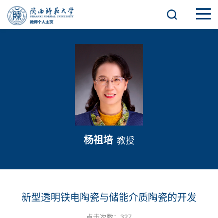
杨祖培
教授
新型透明铁电陶瓷与储能介质陶瓷的开发
点击次数：
327