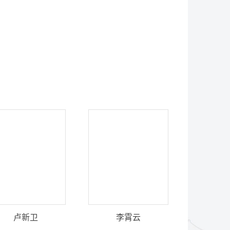
卢新卫
李霄云