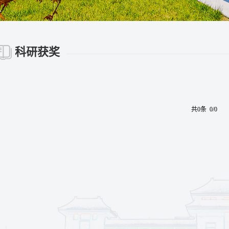
科研获奖
共0条 0/0