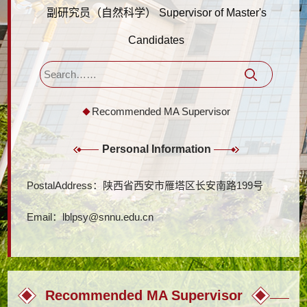
副研究员（自然科学） Supervisor of Master's
Candidates
Recommended MA Supervisor
Personal Information
PostalAddress：
陕西省西安市雁塔区长安南路199号
Email：
lblpsy@snnu.edu.cn
Recommended MA Supervisor