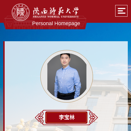
Personal Homepage
李宝林