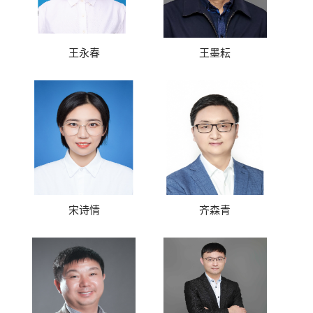
王永春
王墨耘
宋诗情
齐森青