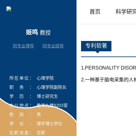
首页
科学研
姬鸣
教授
专利软著
同专业博导
同专业硕导
1.PERSONALITY DISOR
所在单位：
心理学院
2.一种基于脑电采集的人格特
职务：
心理学院副院长
学历：
博士研究生
办公地点：
教学九楼9203室
性别：
男
学位：
理学博士学位
在职信息：
在职