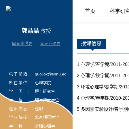
首页
科学研
郭晶晶
教授
授课信息
同专业博导
同专业硕导
1.心理学/春学期/2011-201
电子邮箱：
guojjok@snnu.edu.cn
2.心理学/秋学期/2011-201
所在单位：
心理学院
3.环境心理学/春学期/2010-
学历：
博士研究生
4.心理学/春学期/2010-201
学位：
理学博士学位
在职信息：
在职
5.多因素实验设计/春学期/201
毕业院校：
北京师范大学
学科：
基础心理学