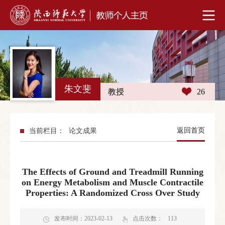
朱文斐
教授
26
返回首页
当前栏目：
论文成果
The Effects of Ground and Treadmill Running
on Energy Metabolism and Muscle Contractile
Properties: A Randomized Cross Over Study
发布时间：2023-02-13
点击次数：
113