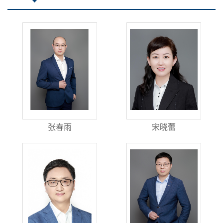
张春雨
宋晓蕾