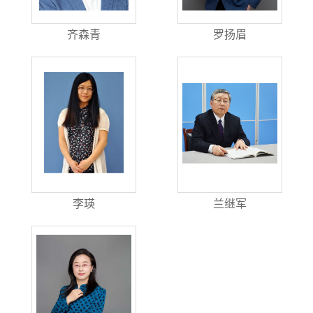
齐森青
罗扬眉
李瑛
兰继军