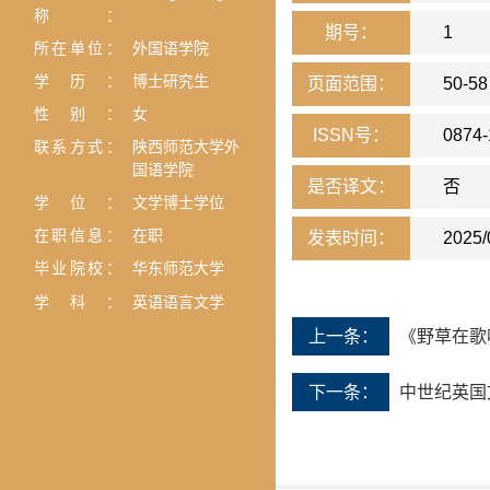
称：
期号：
1
所在单位：
外国语学院
学历：
博士研究生
页面范围：
50-58
性别：
女
ISSN号：
0874-
联系方式：
陕西师范大学外
国语学院
是否译文：
否
学位：
文学博士学位
在职信息：
在职
发表时间：
2025/
毕业院校：
华东师范大学
学科：
英语语言文学
上一条：
《野草在歌
下一条：
中世纪英国