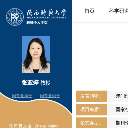
首页
科学研
张亚婷
教授
同专业博导
同专业硕导
发表刊物：
澳门
项目来源：
国家
论文类型：
期刊
教师英文名
Zhang Yating