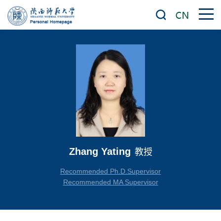
Zhang Yating
教授
Recommended Ph.D.Supervisor
Recommended MA Supervisor