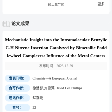
更多
硕士生导师
论文成果
Mechanistic Insight into the Intramolecular Benzylic
C-H Nitrene Insertion Catalyzed by Bimetallic Padd
lewheel Complexes: Influence of the Metal Centers
发布时间：2023-12-29
发表刊物：
Chemistry–A European Journal
合写作者：
徐慧影,刘雪萍,David Lee Phillips
通讯作者：
赵存元
卷号：
22