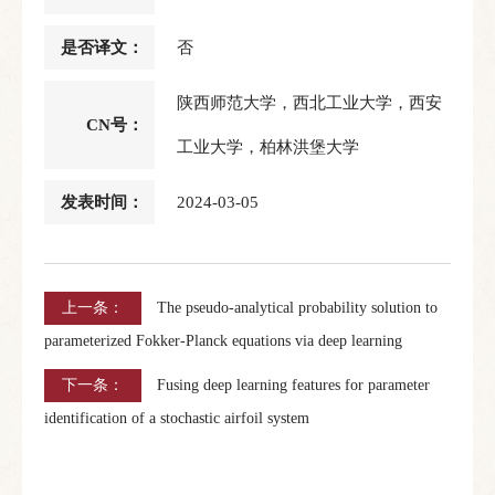
是否译文：
否
陕西师范大学，西北工业大学，西安
CN号：
工业大学，柏林洪堡大学
发表时间：
2024-03-05
上一条：
The pseudo-analytical probability solution to
parameterized Fokker-Planck equations via deep learning
下一条：
Fusing deep learning features for parameter
identification of a stochastic airfoil system