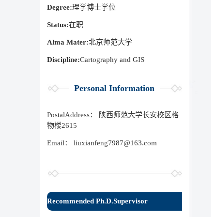
Degree:
理学博士学位
Status:
在职
Alma Mater:
北京师范大学
Discipline:
Cartography and GIS
Personal Information
PostalAddress：
陕西师范大学长安校区格
物楼2615
Email：
liuxianfeng7987@163.com
Recommended Ph.D.Supervisor