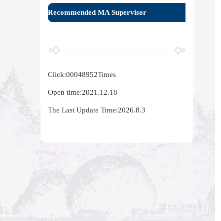
Recommended MA Supervisor
Click:
00048952
Times
Open time:
2021
.
12
.
18
The Last Update Time:
2026
.
8
.
3