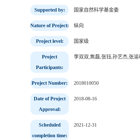
Supported by:
国家自然科学基金委
Nature of Project:
纵向
Project level:
国家级
Project
李双双,焦磊,张钰,孙艺杰,张渝
Participants:
Project Number:
2018010050
Date of Project
2018-08-16
Approval:
Scheduled
2021-12-31
completion time: