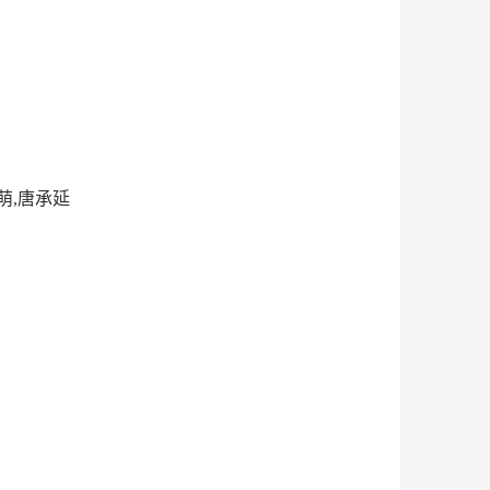
萌,唐承延