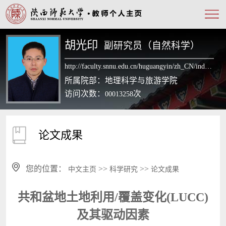
胡光印
副研究员（自然科学）
http://faculty.snnu.edu.cn/huguangyin/zh_CN/index.htm
所属院部：地理科学与旅游学院
访问次数：
次
00013258
论文成果
您的位置：
>>
>>
中文主页
科学研究
论文成果
共和盆地土地利用/覆盖变化(LUCC)
及其驱动因素