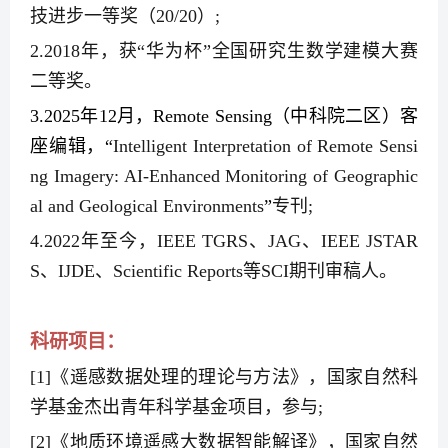
技进步一等奖（
20/20
）
;
2.2018
年，获“华为杯”全国研究生数学建模大赛
二等奖。
3.2025
年
12
月，
Remote Sensing
（中科院二区）客
座编辑，“
Intelligent Interpretation of Remote Sensi
ng Imagery: AI-Enhanced Monitoring of Geographic
al and Geological Environments
”
专刊
;
4.2022
年至今，
IEEE TGRS
、
JAG
、
IEEE JSTAR
S
、
IJDE
、
Scientific Reports
等
SCI
期刊审稿人。
科研项目：
[1]
《遥感数据处理的理论与方法》，国家自然科
学基金杰出青年科学基金项目，参与
;
[2]
《地质环境遥感大数据智能解译》，国家自然