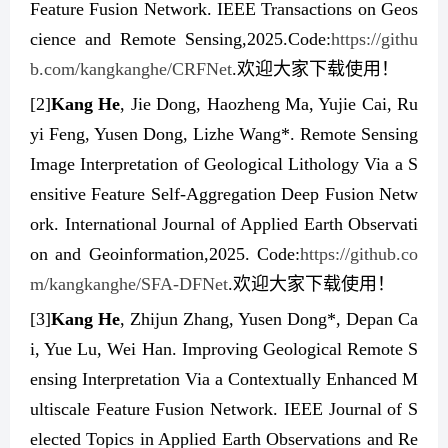
Feature Fusion Network. IEEE Transactions on Geos
cience and Remote Sensing,2025.Code:
https://githu
b.com/kangkanghe/CRFNet
.
欢迎大家下载使用！
[2]
Kang He
, Jie Dong, Haozheng Ma, Yujie Cai, Ru
yi Feng, Yusen Dong, Lizhe Wang*. Remote Sensing
Image Interpretation of Geological Lithology Via a S
ensitive Feature Self-Aggregation Deep Fusion Netw
ork. International Journal of Applied Earth Observati
on and Geoinformation,2025. Code:
https://github.co
m/kangkanghe/SFA-DFNet
.
欢迎大家下载使用！
[3]
Kang He
, Zhijun Zhang, Yusen Dong*, Depan Ca
i, Yue Lu, Wei Han. Improving Geological Remote S
ensing Interpretation Via a Contextually Enhanced M
ultiscale Feature Fusion Network. IEEE Journal of S
elected Topics in Applied Earth Observations and Re