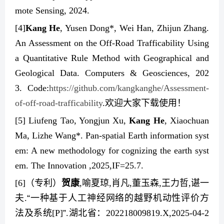
mote Sensing, 2024.
[4]
Kang He
, Yusen Dong*, Wei Han, Zhijun Zhang.
An Assessment on the Off-Road Trafficability Using
a Quantitative Rule Method with Geographical and
Geological Data. Computers & Geosciences, 202
3. Code:
https://github.com/kangkanghe/Assessment-
of-off-road-trafficability
.
欢迎大家下载使用！
[5] Liufeng Tao, Yongjun Xu,
Kang He
, Xiaochuan
Ma, Lizhe Wang*. Pan-spatial Earth information syst
em: A new methodology for cognizing the earth syst
em. The Innovation ,2025,IF=25.7.
[6]
（专利）
贺康
,
喻夏琼
,
肖凡
,
董玉森
,
王力哲
,
谌一
夫
.
“
一种基于人工神经网络的越野机动性评价方
法及系统
[P]
”
.
湖北省：
202218009819.X,2025-04-2