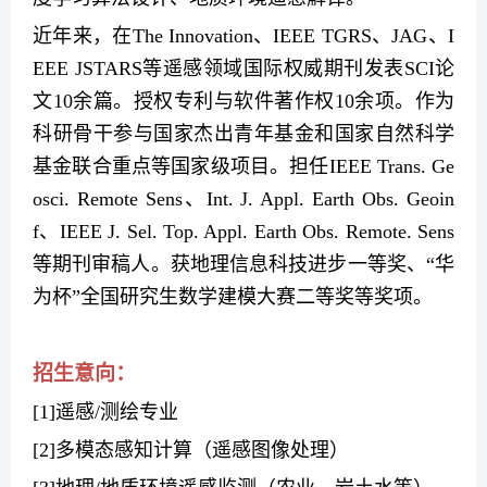
近年来，在
The Innovation
、
IEEE
TGRS
、
JAG
、
I
EEE
JSTARS
等遥感领域国际权威期刊发表
SCI
论
文
10
余篇。授权专利与软件著作权
10
余项。作为
科研骨干参与国家杰出青年基金和国家自然科学
基金联合重点等国家级项目。担任
IEEE Trans. Ge
osci. Remote Sens
、
Int. J. Appl. Earth Obs. Geoin
f
、
IEEE J. Sel. Top. Appl. Earth Obs. Remote. Sens
等期刊审稿人。获地理信息科技进步一等奖、“华
为杯”全国研究生数学建模大赛二等奖等奖项。
招生意向：
[1]
遥感
/
测绘专业
[2]
多模态感知计算（遥感图像处理）