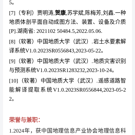
5
。
[7]
（专利）贾明涛
,
贺康
,
苏学斌
,
陈梅芳
,
刘鑫
.
一种
地质体剖平面自动成图方法、装置、设备及介质
[P].
湖南省
: 2021102 50484.5,2022.05.06.
[8]
（软著）中国地质大学（武汉）
.
岩土水要素解
译系统
V1.0.2023SR0556843,2023-05-22
。
[9]
（软著）中国地质大学（武汉）
.
地质灾害识别
与预测系统
V1.0.2023SR1283232,2023-10-24
。
[10]
（软著）中国地质大学（武汉）
.
遥感道路智
能解译提取系统
V1.0.2023SR0556844,2023-05-2
2
。
荣誉与兼职：
1.2024
年，获中国地理信息产业协会地理信息科