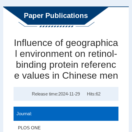
学地理分册编辑委员会...
Paper Publications
Influence of geographica
l environment on retinol-
binding protein referenc
e values in Chinese men
Release time:2024-11-29
Hits:
62
Journal:
PLOS ONE