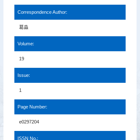
Correspondence Author:
葛淼
Volume:
19
Issue:
1
Page Number:
e0297204
ISSN No.: