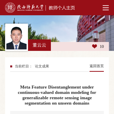
董云云
10
返回首页
当前栏目：
论文成果
Meta Feature Disentanglement under
continuous-valued domain modeling for
generalizable remote sensing image
segmentation on unseen domains