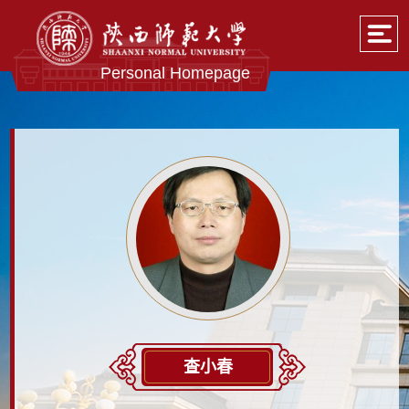
Personal Homepage
查小春