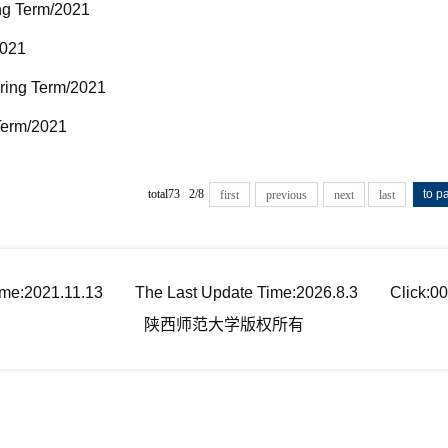
Term/2021
021
g Term/2021
erm/2021
total73 2/8
first
previous
next
last
ime:
2021
.
11
.
13
The Last Update Time:
2026
.
8
.
3
Click:
00
陕西师范大学版权所有