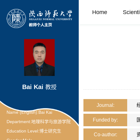
Home
Scient
Bai Kai
教授
Journal:
Name (English):
Bai Kai
Funded by:
Department:
地理科学与旅游学院
Education Level:
博士研究生
Co-author: