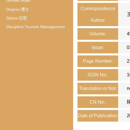
Gender:
Male
Correspondence
Degree:
博士
Status:
在职
Author:
Discipline:
Tourism Management
Volume:
4
Issue:
0
Page Number:
2
ISSN No.:
1
Translation or Not:
n
CN No.:
Date of Publication:
2