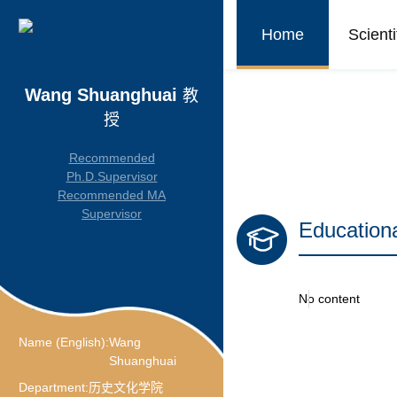
Home
Scient
Wang Shuanghuai
教
授
Recommended
Ph.D.Supervisor
Recommended MA
Supervisor
Education
No content
Name (English):
Wang
Shuanghuai
Department:
历史文化学院