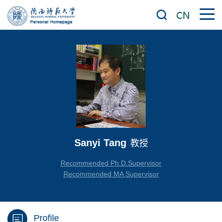
Sanyi Tang
教授
Recommended Ph.D.Supervisor
Recommended MA Supervisor
Profile