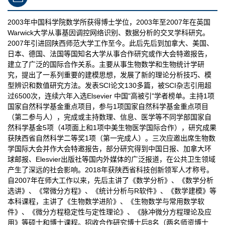
2003年中国科学院数学所获得博士学位，2003年至2007年在英国
Warwick大学从事基因调控网络识别、数据分析的交叉学科研究。
2007年引进回陕西师范大学工作至今。此后先后到加拿大、美国、
日本、德国、法国等国知名大学从事合作研究或作大会特邀报告，
建立了广泛的国际合作关系。主要从事生物数学和生物统计学研
究，提出了一系列重要的建模思想，发展了新的理论分析技巧、模
型辨识和数值研究方法。发表SCI论文130多篇，被SCI杂志引用超
过6500次，连续六年入选Elsevier 中国"高被引"学者榜单。主持1项
国家自然科学基金重点项目，参与1项国家自然科学基金重点项目
（第二参与人），完成或主持数理、信息、医学等不同学部国家自
然科学基金5项（4项面上和1项中美生物医学国际合作），研究成果
获陕西省自然科学二等奖1项（第一完成人）。三次应邀出席生物数
学国际大会并作大会特邀报告，部分研究得到中国日报、加拿大环
球邮报、Elesvier出版社等国内外媒体的广泛报道，在公共卫生领域
产生了深远的社会影响。2018年获陕西省科技创新领军人才称号。
自2007年在师大工作以来，先后主讲了《数学分析》、《数学分析
选讲》、《常微分方程》、《统计分析与R软件》、《数学建模》等
本科课程，主讲了《生物数学进阶》、《生物数学与常用数学软
件》、《微分方程稳定性与定性理论》、《脉冲微分方程理论及应
用》等硕士和博士课程。招收合作研究博士后8名（两名师资博士