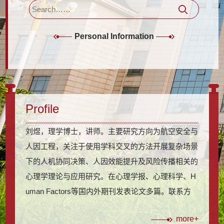
Personal Information
Profile
刘煜，理学博士，讲师。主要研究方向为航空安全与
人因工程，关注于使用学科交叉的方法开展复杂场景
下的人机协同决策、人因效能提升及风险传播相关的
心理学理论与应用研究。在心理学报、心理科学、H
uman Factors等国内外期刊发表论文多篇。联系方
式：lyu_victory@snnu.edu.cn1. 论文（#共同第一作
more+
者）[1] 刘煜, 潘盈朵, 李萌, 李晨麟, 王新野, 游旭群.