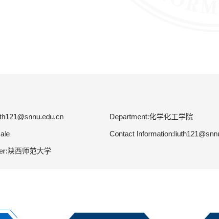
uth121@snnu.edu.cn
Department:化学化工学院
ale
Contact Information:liuth121@snn
ater:陕西师范大学