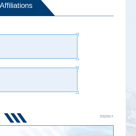
Affiliations
more+