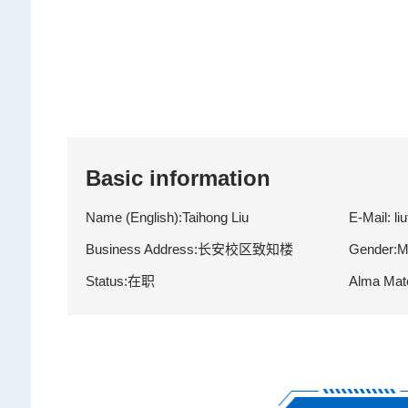
Basic information
Name (English):Taihong Liu
E-Mail:
li
Business Address:长安校区致知楼
Gender:M
Status:在职
Alma M