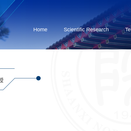
Home
Scientific Research
Te
授