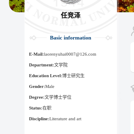
任竞泽
Basic information
E-Mail:
laorenyuhai0007@126.com
Department:
文学院
Education Level:
博士研究生
Gender:
Male
Degree:
文学博士学位
Status:
在职
Discipline:
Literature and art